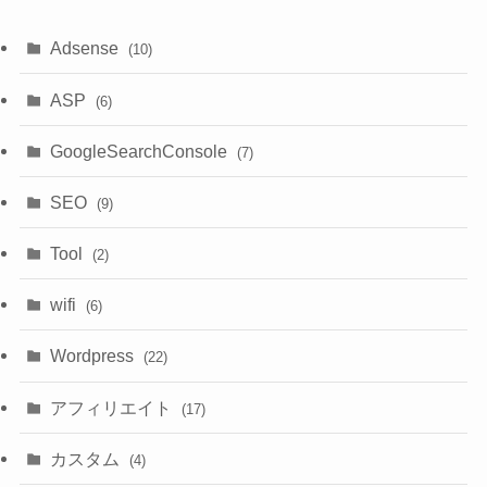
Adsense
(10)
ASP
(6)
GoogleSearchConsole
(7)
SEO
(9)
Tool
(2)
wifi
(6)
Wordpress
(22)
アフィリエイト
(17)
カスタム
(4)