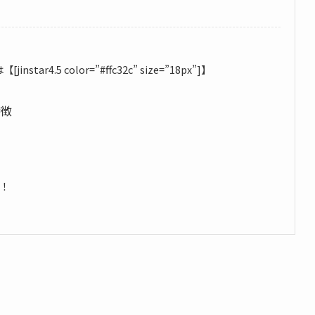
ar4.5 color=”#ffc32c” size=”18px”]】
特徴
！