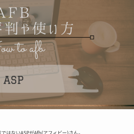
はないASPがAfb(アフィビー)さん。