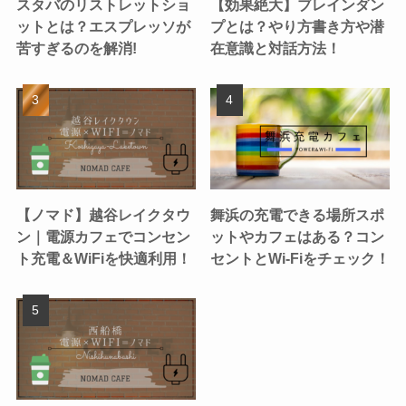
スタバのリストレットショ
【効果絶大】ブレインダン
ットとは？エスプレッソが
プとは？やり方書き方や潜
苦すぎるのを解消!
在意識と対話方法！
【ノマド】越谷レイクタウ
舞浜の充電できる場所スポ
ン｜電源カフェでコンセン
ットやカフェはある？コン
ト充電＆WiFiを快適利用！
セントとWi-Fiをチェック！