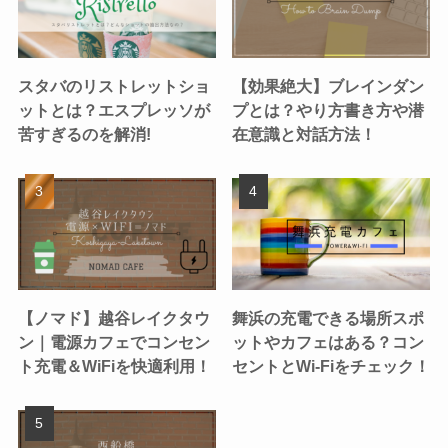
スタバのリストレットショ
【効果絶大】ブレインダン
ットとは？エスプレッソが
プとは？やり方書き方や潜
苦すぎるのを解消!
在意識と対話方法！
【ノマド】越谷レイクタウ
舞浜の充電できる場所スポ
ン｜電源カフェでコンセン
ットやカフェはある？コン
ト充電＆WiFiを快適利用！
セントとWi-Fiをチェック！