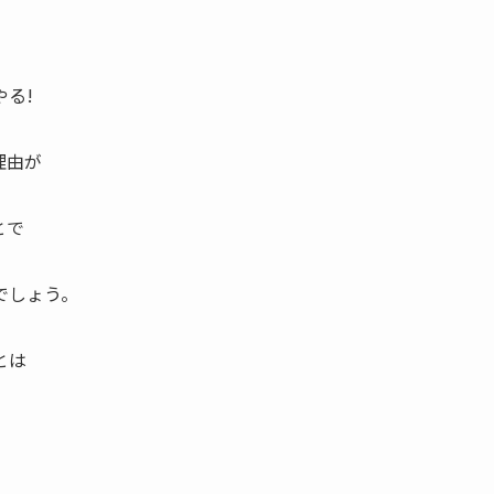
る!
理由が
とで
でしょう。
とは