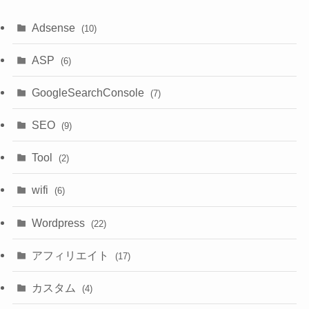
Adsense
(10)
ASP
(6)
GoogleSearchConsole
(7)
SEO
(9)
Tool
(2)
wifi
(6)
Wordpress
(22)
アフィリエイト
(17)
カスタム
(4)