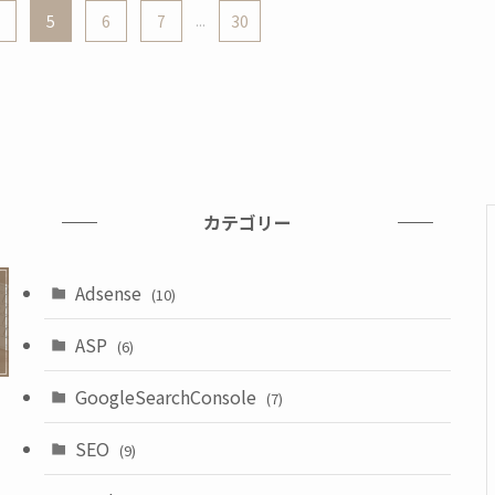
5
6
7
...
30
カテゴリー
Adsense
(10)
ASP
(6)
GoogleSearchConsole
(7)
SEO
(9)