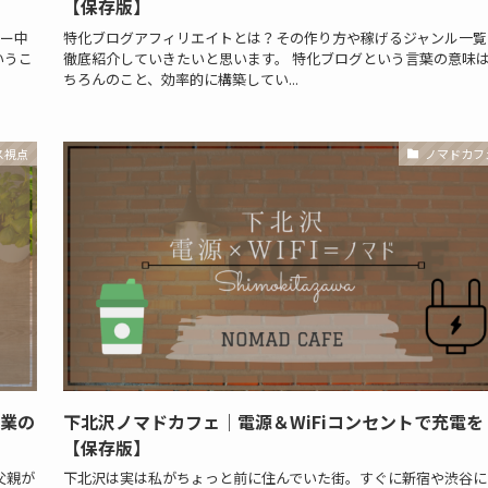
【保存版】
リー中
特化ブログアフィリエイトとは？その作り方や稼げるジャンル一覧
いうこ
徹底紹介していきたいと思います。 特化ブログという言葉の意味
ちろんのこと、効率的に構築してい...
ス視点
ノマドカフ
起業の
下北沢ノマドカフェ｜電源＆WiFiコンセントで充電を
【保存版】
父親が
下北沢は実は私がちょっと前に住んでいた街。すぐに新宿や渋谷に