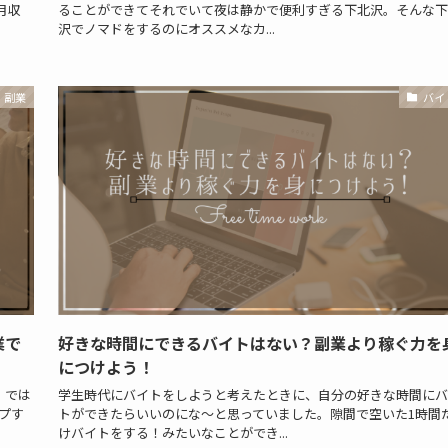
月収
ることができてそれでいて夜は静かで便利すぎる下北沢。そんな下
沢でノマドをするのにオススメなカ...
副業
バイ
業で
好きな時間にできるバイトはない？副業より稼ぐ力を
につけよう！
」では
学生時代にバイトをしようと考えたときに、自分の好きな時間にバ
プす
トができたらいいのにな〜と思っていました。隙間で空いた1時間
けバイトをする！みたいなことができ...