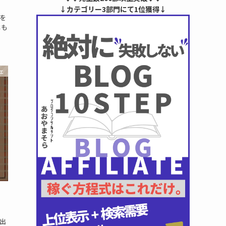
↓カテゴリー3部門にて1位獲得↓
を
はも
ェ
出