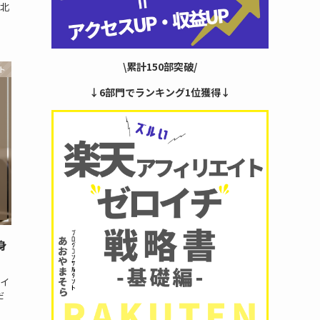
北
\累計150部突破/
ト
↓6部門でランキング1位獲得↓
身
イ
だ