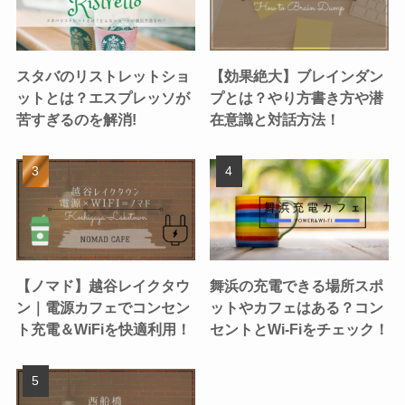
スタバのリストレットショ
【効果絶大】ブレインダン
ットとは？エスプレッソが
プとは？やり方書き方や潜
苦すぎるのを解消!
在意識と対話方法！
【ノマド】越谷レイクタウ
舞浜の充電できる場所スポ
ン｜電源カフェでコンセン
ットやカフェはある？コン
ト充電＆WiFiを快適利用！
セントとWi-Fiをチェック！