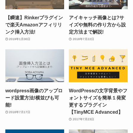
【瞬速】Rinkerプラグイン
アイキャッチ画像とは?サ
で楽天Amazonアフィリリ
イズや無料の作り方から設
ンク挿入方法!
定方法まで解説!
2019年1月30日
2018年7月22日
wordpress画像のアップロ
WordPressの文字背景やフ
ード設置方法!横並びも可
ォントサイズを簡単１発変
能!
更するプラグイン
【TinyMCE Advanced】
2018年7月17日
2017年7月23日