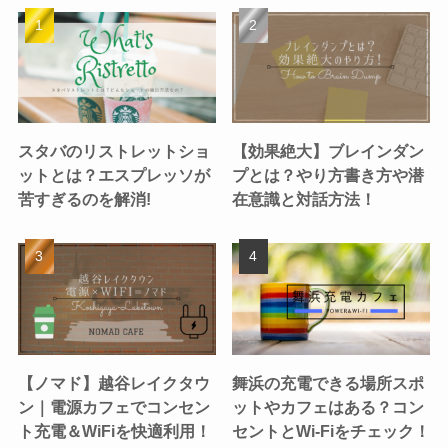
スタバのリストレットショ
【効果絶大】ブレインダン
ットとは？エスプレッソが
プとは？やり方書き方や潜
苦すぎるのを解消!
在意識と対話方法！
【ノマド】越谷レイクタウ
舞浜の充電できる場所スポ
ン｜電源カフェでコンセン
ットやカフェはある？コン
ト充電＆WiFiを快適利用！
セントとWi-Fiをチェック！