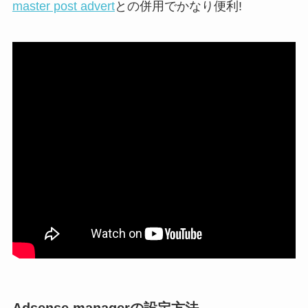
master post advert
との併用でかなり便利!